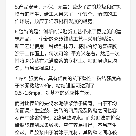
5.产品安全、环保、无毒：减少了建筑垃圾和建筑
噪音的产生，给工人带来了一个安全、清洁的工
作环境，顺应了建筑材料发展的趋势；
6.独特的是：创新的铺贴新工艺带来了更完美的建
筑产品，一个新的瓷砖铺贴工艺---采用薄贴法。
新工艺是使用一种齿型抹刀，将混合好的瓷砖胶
涂于工作面上，每次可涂1平方米左右，然后一次
性将瓷砖贴在涂满胶浆的底材上。粘贴层薄且均
匀，容易掌握厚度；
7.粘结强度高，具有优良的抗下坠性：粘结强度高
于水泥粘贴2-3倍，粘结强度可达到了
0.5~1.6mpa，对基材的适应性广泛；
而对比传统的是将水泥砂浆涂于砖背，由于不均
匀而易产生空鼓，瓷砖的四周缘及砖缝之间也容
易产生砂浆空隙，Z终导致渗水。而薄贴法是将瓷
砖胶浆梳刮成条纹状，空气容易排出，不易产生
空鼓。且胶浆由于满涂于底材，其砖缝之间亦较