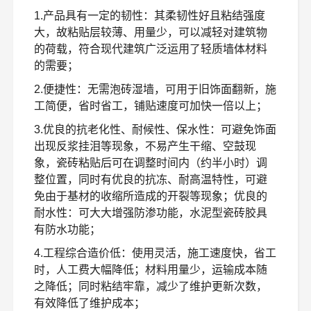
1.产品具有一定的韧性：其柔韧性好且粘结强度
大，故粘贴层较薄、用量少，可以减轻对建筑物
的荷载，符合现代建筑广泛运用了轻质墙体材料
的需要；
2.便捷性：无需泡砖湿墙，可用于旧饰面翻新，施
工简便，省时省工，铺贴速度可加快一倍以上；
3.优良的抗老化性、耐候性、保水性：可避免饰面
出现反浆挂泪等现象，不易产生干缩、空鼓现
象，瓷砖粘贴后可在调整时间内（约半小时）调
整位置，同时有优良的抗冻、耐高温特性，可避
免由于基材的收缩所造成的开裂等现象；优良的
耐水性：可大大增强防渗功能，水泥型瓷砖胶具
有防水功能；
4.工程综合造价低：使用灵活，施工速度快，省工
时，人工费大幅降低；材料用量少，运输成本随
之降低；同时粘结牢靠，减少了维护更新次数，
有效降低了维护成本；